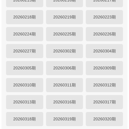
20260213期
20260216期
20260217期
20260218期
20260219期
20260223期
20260224期
20260225期
20260226期
20260227期
20260302期
20260304期
20260305期
20260306期
20260309期
20260310期
20260311期
20260312期
20260313期
20260316期
20260317期
20260318期
20260319期
20260320期