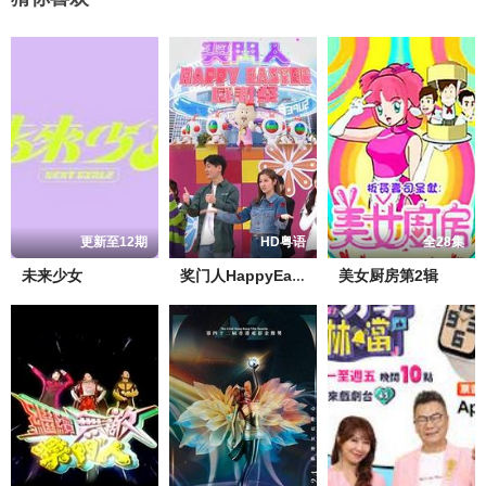
更新至12期
HD粤语
全28集
未来少女
美女厨房第2辑
奖门人HappyEaster感谢祭