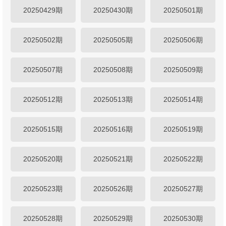
20250429期
20250430期
20250501期
20250502期
20250505期
20250506期
20250507期
20250508期
20250509期
20250512期
20250513期
20250514期
20250515期
20250516期
20250519期
20250520期
20250521期
20250522期
20250523期
20250526期
20250527期
20250528期
20250529期
20250530期