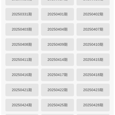
20250331期
20250401期
20250402期
20250403期
20250404期
20250407期
20250408期
20250409期
20250410期
20250411期
20250414期
20250415期
20250416期
20250417期
20250418期
20250421期
20250422期
20250423期
20250424期
20250425期
20250428期