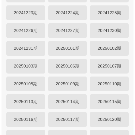
20241223期
20241224期
20241225期
20241226期
20241227期
20241230期
20241231期
20250101期
20250102期
20250103期
20250106期
20250107期
20250108期
20250109期
20250110期
20250113期
20250114期
20250115期
20250116期
20250117期
20250120期