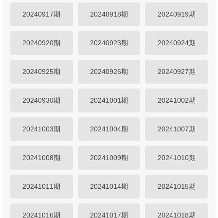
20240917期
20240918期
20240919期
20240920期
20240923期
20240924期
20240925期
20240926期
20240927期
20240930期
20241001期
20241002期
20241003期
20241004期
20241007期
20241008期
20241009期
20241010期
20241011期
20241014期
20241015期
20241016期
20241017期
20241018期