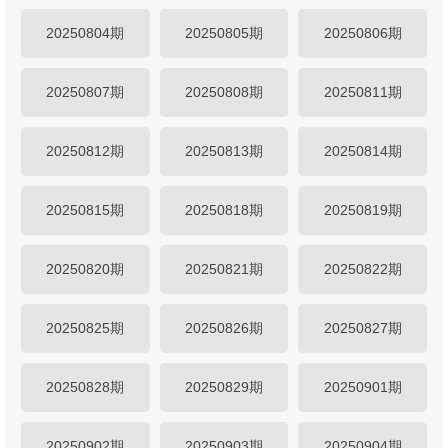
20250804期
20250805期
20250806期
20250807期
20250808期
20250811期
20250812期
20250813期
20250814期
20250815期
20250818期
20250819期
20250820期
20250821期
20250822期
20250825期
20250826期
20250827期
20250828期
20250829期
20250901期
20250902期
20250903期
20250904期