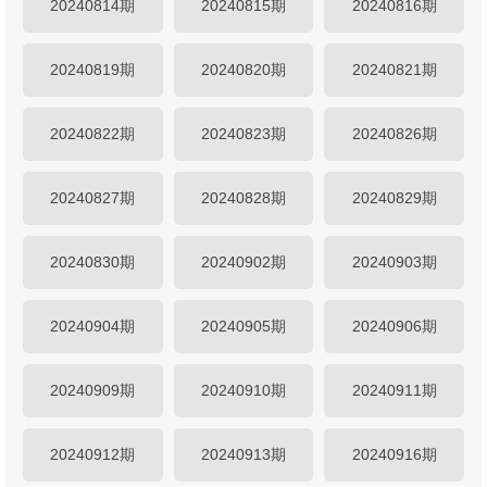
20240814期
20240815期
20240816期
20240819期
20240820期
20240821期
20240822期
20240823期
20240826期
20240827期
20240828期
20240829期
20240830期
20240902期
20240903期
20240904期
20240905期
20240906期
20240909期
20240910期
20240911期
20240912期
20240913期
20240916期