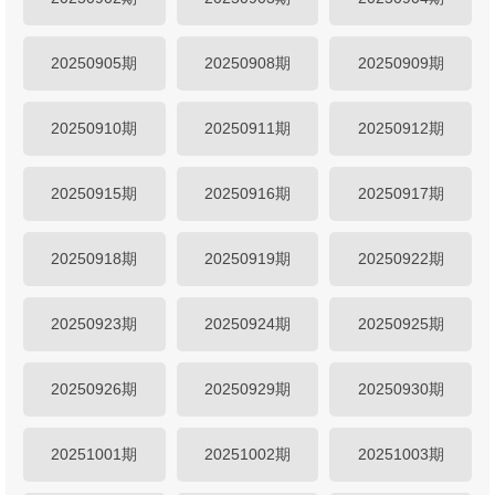
20250905期
20250908期
20250909期
20250910期
20250911期
20250912期
20250915期
20250916期
20250917期
20250918期
20250919期
20250922期
20250923期
20250924期
20250925期
20250926期
20250929期
20250930期
20251001期
20251002期
20251003期