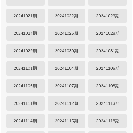
20241021期
20241022期
20241023期
20241024期
20241025期
20241028期
20241029期
20241030期
20241031期
20241101期
20241104期
20241105期
20241106期
20241107期
20241108期
20241111期
20241112期
20241113期
20241114期
20241115期
20241118期